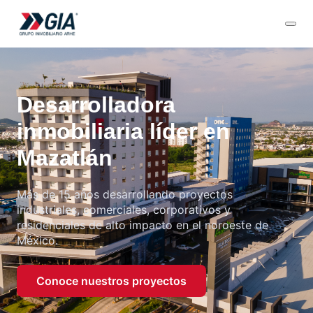
Desarrolladora
inmobiliaria líder en
Mazatlán
Más de 15 años desarrollando proyectos
industriales, comerciales, corporativos y
residenciales de alto impacto en el noroeste de
México.
Conoce nuestros proyectos