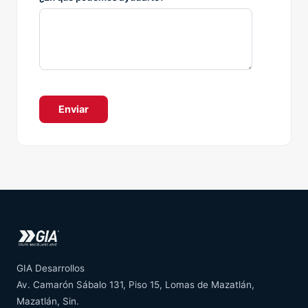
GIA Desarrollos
Av. Camarón Sábalo 131, Piso 15, Lomas de Mazatlán
,
Mazatlán
,
Sin.